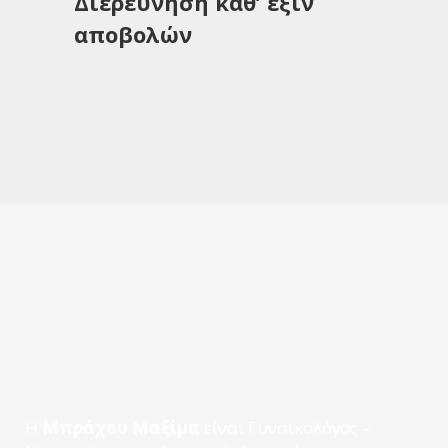
Διερεύνηση καθ’ εξιν
αποβολών
Η
Μπράχου Μαξίμα
είναι Γυναικολόγος –