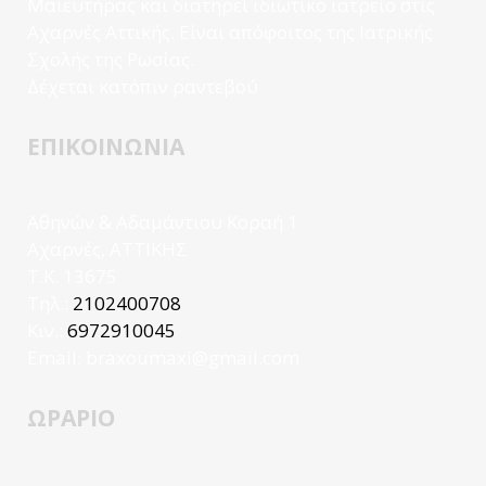
Μαιευτήρας και διατηρεί ιδιωτικό ιατρείο στις
Αχαρνές Αττικής. Είναι απόφοιτος της Ιατρικής
Σχολής της Ρωσίας.
Δέχεται κατόπιν ραντεβού
ΕΠΙΚΟΙΝΩΝΙΑ
Αθηνών & Αδαμάντιου Κοραή 1
Αχαρνές, ΑΤΤΙΚΗΣ
Τ.Κ. 13675
Τηλ.:
2102400708
Κιν.:
6972910045
Email:
braxoumaxi@gmail.com
ΩΡΑΡΙΟ