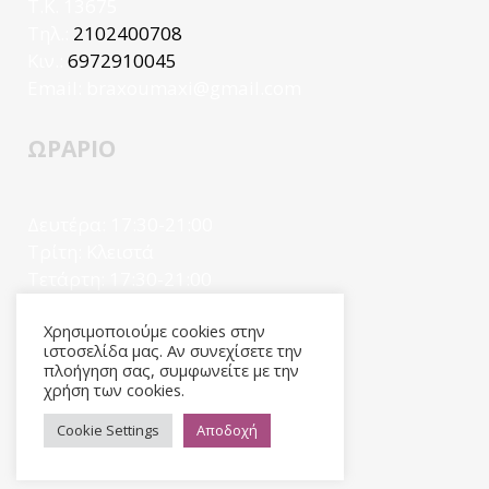
Τ.Κ. 13675
Τηλ.:
2102400708
Κιν.:
6972910045
Email:
braxoumaxi@gmail.com
ΩΡΑΡΙΟ
Δευτέρα: 17:30-21:00
Τρίτη: Κλειστά
Τετάρτη: 17:30-21:00
Πέμπτη: Κλειστά
Χρησιμοποιούμε cookies στην
Παρασκευή: Κλειστά
ιστοσελίδα μας. Αν συνεχίσετε την
Σαβ/ριακο: Κλειστά
πλοήγηση σας, συμφωνείτε με την
χρήση των cookies.
Cookie Settings
Αποδοχή