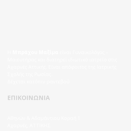
Η
Μπράχου Μαξίμα
είναι Γυναικολόγος –
Μαιευτήρας και διατηρεί ιδιωτικό ιατρείο στις
Αχαρνές Αττικής. Είναι απόφοιτος της Ιατρικής
Σχολής της Ρωσίας.
Δέχεται κατόπιν ραντεβού
ΕΠΙΚΟΙΝΩΝΙΑ
Αθηνών & Αδαμάντιου Κοραή 1
Αχαρνές, ΑΤΤΙΚΗΣ